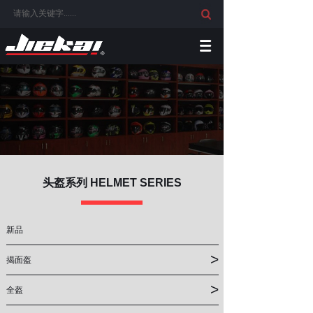
头盔系列 HELMET SERIES
新品
>
揭面盔
>
全盔