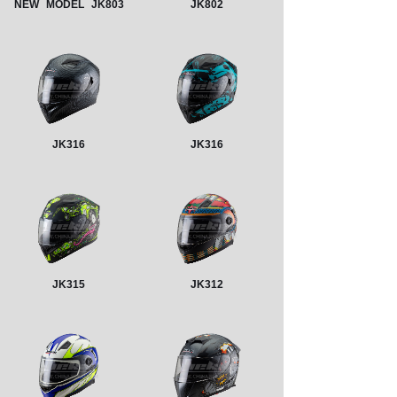
NEW
MODEL
JK803
JK802
JK316
JK316
JK315
JK312