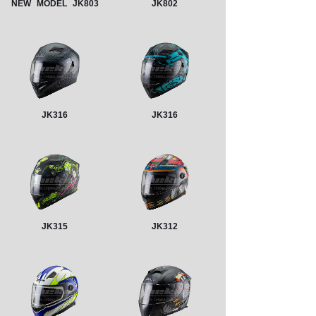
NEW
MODEL
JK803
JK802
JK316
JK316
JK315
JK312