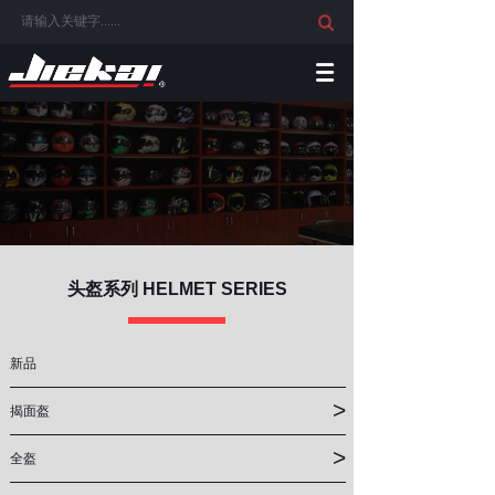
头盔系列 HELMET SERIES
新品
>
揭面盔
>
全盔