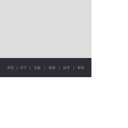
首页
|
关于
|
头盔
|
尾箱
|
技术
|
新闻
营业时间
周一 ~ 周五：09:30-21:00
周六 ~ 周日：10:30-20:00
节假日不休，欢迎随时来电咨询
COPYRIGHT©2020
浙江东升摩托车配件有限公司
浙ICP备15024643号-1